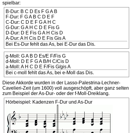
spielbar:
B-Dur: B C D Es F G A B
F-Dur: F G A B C D E F
C-Dur: C D E F G A H C
G-Dur: G A H C D E Fis G
D-Dur: D E Fis G A H Cis D
A-Dur: A H Cis D E Fis Gis A
Bei Es-Dur fehlt das As, bei E-Dur das Dis.
g-Moll: G A B D Es/E F/Fis G
d-Moll: D E F G A B/H C/Cis D
a-Moll: A H C D E F/Fis G/gis A
Bei c-moll fehlt das As, bei e-Moll das Dis.
Diese Akkorde wurden in der Lasso-Palestrina-Lechner-
Cavelieri-Zeit (um 1600) voll ausgeschöpft, aber ganz selten
zum Beispiel der As-Dur- oder der f-Moll-Dreiklang.
Hörbeispiel: Kadenzen F-Dur und As-Dur