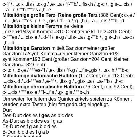
c-°f / ...,ci-..,fis / ..d-.g / ,e-...a / °f-°°b/ ..,fis-,h / .g-c / ,,gis-...,cis /
...a-..d / °°b-°°°es /.,h-,e
Mitteltönige große Terz=Reine große Terz
(386 Cent): c-,e /
..d-..,fis / °°°es-.g / ,e-,,gis / °f-...a / .g-.,h / ...a-...,cis / °°b-..d
Mitteltönige kleine Terz
=reine kleine
Terzen+1/4synt.Komma=310 Cent (reine kl. Terz=316 Cent):
c-°°°es / ...,cis-,e / ..d-°f / ,e-.g / ..fis-...a / .g-°°b / ,,gis-.,h / ...a-c /
.,h-..d
Mitteltönige Ganzton
mittelt.Ganzton=reiner großer
Ganzton-1/2synt. Komma=reiner kleiner Ganzton +1/2
synt.Komma=193 Cent (großer Ganzton=204 Cent, kleiner
Ganzton=182 Cent):
c-..d / ..d-,e / °°°es-°f / ,e-..,fis / °f-.g / ..,fis-,,gis / ...a-.,h / °°b-c
Mitteltönige diatonische Halbton
(117 Cent; rein 112 Cent):
...,cis-..d / ..d-°°°es / ,e-°f / ..,fis-.g / ,,gis-...a / ...a-°°b / .,h-c
Mitteltönige chromatische Halbton
(76 Cent; rein 92 Cent):
c-...,cis / °°°es-,e / °f-..,fis / .g-,,gis / °°b-.,h
Um weiter Tonleitern des Quintenzirkels spielen zu Können,
wurden extra Tasten (hier fett gedruckt) eingefügt.
Dur
:
Des-Dur: des es f
ges
as b c des
As-Dur: as b c
des
es f g as
Es-Dur: es f g
as
b c d es
B-Dur: b c d es f g a b