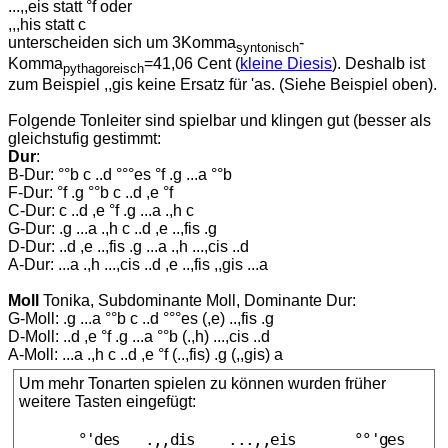
...,,eis statt °f oder
,,,his statt c
unterscheiden sich um 3Komma
-
syntonisch
Komma
=41,06 Cent (
kleine Diesis
). Deshalb ist
pythagoreisch
zum Beispiel ,,gis keine Ersatz für 'as. (Siehe Beispiel oben).
Folgende Tonleiter sind spielbar und klingen gut (besser als
gleichstufig gestimmt:
Dur
:
B-Dur: °°b c ..d °°°es °f .g ...a °°b
F-Dur: °f .g °°b c ..d ,e °f
C-Dur: c ..d ,e °f .g ...a .,h c
G-Dur: .g ...a .,h c ..d ,e ..,fis .g
D-Dur: ..d ,e ..,fis .g ...a .,h ...,cis ..d
A-Dur: ...a .,h ...,cis ..d ,e ..,fis ,,gis ...a
Moll
Tonika, Subdominante Moll, Dominante Dur:
G-Moll: .g ...a °°b c ..d °°°es (,e) ..,fis .g
D-Moll: ..d ,e °f .g ...a °°b (.,h) ...,cis ..d
A-Moll: ...a .,h c ..d ,e °f (..,fis) .g (,,gis) a
Um mehr Tonarten spielen zu können wurden früher
weitere Tasten eingefügt:
       °'des   .,,dis    ...,,eis       °°'ges     