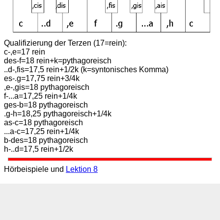
Qualifizierung der Terzen (17=rein):
c-,e=17 rein
des-f=18 rein+k=pythagoreisch
..d-,fis=17,5 rein+1/2k (k=syntonisches Komma)
es-.g=17,75 rein+3/4k
,e-,gis=18 pythagoreisch
f-...a=17,25 rein+1/4k
ges-b=18 pythagoreisch
.g-h=18,25 pythagoreisch+1/4k
as-c=18 pythagoreisch
...a-c=17,25 rein+1/4k
b-des=18 pythagoreisch
h-..d=17,5 rein+1/2k
Hörbeispiele und
Lektion 8