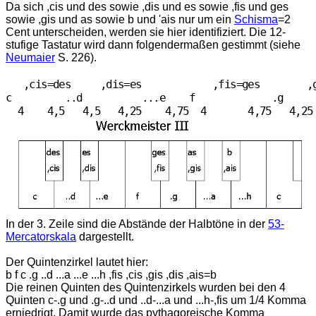
Da sich ,cis und des sowie ,dis und es sowie ,fis und ges
sowie ,gis und as sowie b und 'ais nur um ein
Schisma
=2
Cent unterscheiden, werden sie hier identifiziert. Die 12-
stufige Tastatur wird dann folgendermaßen gestimmt (siehe
Neumaier
S. 226).
   ,cis=des     ,dis=es            ,fis=ges        ,g
c         ..d          ...e    f             .g      
In der 3. Zeile sind die Abstände der Halbtöne in der
53-
Mercatorskala
dargestellt.
Der Quintenzirkel lautet hier:
b f c .g ..d ...a ...e ...h ,fis ,cis ,gis ,dis ,ais=b
Die reinen Quinten des Quintenzirkels wurden bei den 4
Quinten c-.g und .g-..d und ..d-...a und ...h-,fis um 1/4 Komma
erniedrigt. Damit wurde das pythagoreische Komma