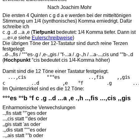
Nach Joachim Mohr
Die ersten 4 Quinten c g d a e werden bei der mitteltönigen
Stimmung um 1/4 (synthonisches) Komma erniedrigt. Dafür
schreibe ich
c .g ..d ...a ,e (
Tiefpunkt
bedeutet: 1/4 Komma tiefer. Dann ist
....e=,e siehe
Eulerschreibweise
)
Die übrigen Töne der 12-Tastatur sind durch reine Terzen
festgelegt:
..d-..,fis / °°°es-.g / ,e-,,gis / °f-...a / .g-.,h / ...a-...,cis und °°b-..d
(
Hochpunkt
°cis bedeutet cis 1/4-Komma höher)
Damit sind die 12 Töne einer Tastatur festgelegt.
  ...,cis        °°°es           ..,fis     ,,gis    
Im Quintenzirkel sind es die 12 Töne:
°°°es °°b °f c .g ..d ...a ,e .,h ..,fis ...,cis ,,gis
Enharmonische Verwechslungen
..,fis statt °°'ges oder
...,cis statt °'des oder
,,gis statt 'as oder
.,,dis statt °°°es oder
..,,ais statt °°b oder