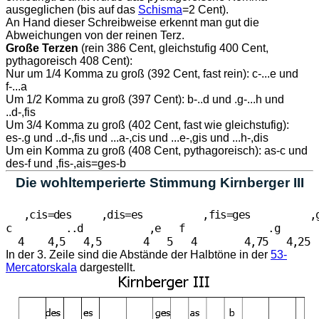
ausgeglichen (bis auf das
Schisma
=2 Cent).
An Hand dieser Schreibweise erkennt man gut die
Abweichungen von der reinen Terz.
Große Terzen
(rein 386 Cent, gleichstufig 400 Cent,
pythagoreisch 408 Cent):
Nur um 1/4 Komma zu groß (392 Cent, fast rein): c-...e und
f-...a
Um 1/2 Komma zu groß (397 Cent): b-..d und .g-...h und
..d-,fis
Um 3/4 Komma zu groß (402 Cent, fast wie gleichstufig):
es-.g und ..d-,fis und ...a-,cis und ...e-,gis und ...h-,dis
Um ein Komma zu groß (408 Cent, pythagoreisch): as-c und
des-f und ,fis-,ais=ges-b
Die wohltemperierte Stimmung Kirnberger III
   ,cis=des     ,dis=es          ,fis=ges          ,g
c         ..d           ,e   f              .g       
In der 3. Zeile sind die Abstände der Halbtöne in der
53-
Mercatorskala
dargestellt.