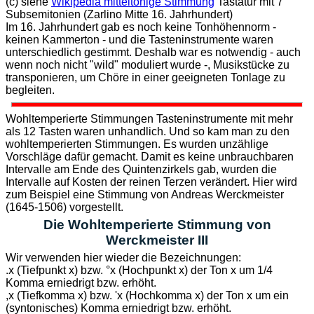
(c) siehe
Wikipedia mitteltönige Stimmung
Tastatur mit 7
Subsemitonien (Zarlino Mitte 16. Jahrhundert)
Im 16. Jahrhundert gab es noch keine Tonhöhennorm -
keinen Kammerton - und die Tasteninstrumente waren
unterschiedlich gestimmt. Deshalb war es notwendig - auch
wenn noch nicht "wild" moduliert wurde -, Musikstücke zu
transponieren, um Chöre in einer geeigneten Tonlage zu
begleiten.
Wohltemperierte Stimmungen Tasteninstrumente mit mehr
als 12 Tasten waren unhandlich. Und so kam man zu den
wohltemperierten Stimmungen. Es wurden unzählige
Vorschläge dafür gemacht. Damit es keine unbrauchbaren
Intervalle am Ende des Quintenzirkels gab, wurden die
Intervalle auf Kosten der reinen Terzen verändert. Hier wird
zum Beispiel eine Stimmung von Andreas Werckmeister
(1645-1506) vorgestellt.
Die Wohltemperierte Stimmung von
Werckmeister III
Wir verwenden hier wieder die Bezeichnungen:
.x (Tiefpunkt x) bzw. °x (Hochpunkt x) der Ton x um 1/4
Komma erniedrigt bzw. erhöht.
,x (Tiefkomma x) bzw. 'x (Hochkomma x) der Ton x um ein
(syntonisches) Komma erniedrigt bzw. erhöht.