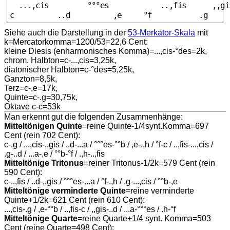
  ...,cis         °°°es            ..,fis      ,,gis
Siehe auch die Darstellung in der
53-Merkator-Skala
mit
k=Mercatorkomma=1200/53=22,6 Cent:
kleine Diesis (enharmonisches Komma)=...,cis-°des=2k,
chrom. Halbton=c-...,cis=3,25k,
diatonischer Halbton=c-°des=5,25k,
Ganzton=8,5k,
Terz=c-,e=17k,
Quinte=c-.g=30,75k,
Oktave c-c=53k
Man erkennt gut die folgenden Zusammenhänge:
Mitteltönigen Quinte
=reine Quinte-1/4synt.Komma=697
Cent (rein 702 Cent):
c-.g / ...,cis-,,gis / ..d-...a / °°°es-°°b / ,e-.,h / °f-c / ..,fis-...,cis /
.g-..d / ...a-,e / °°b-°f / .,h-..,fis
Mitteltönige Tritonus
=reiner Tritonus-1/2k=579 Cent (rein
590 Cent):
c-..,fis / ..d-,,gis / °°°es-...a / °f-.,h / .g-...,cis / °°b-,e
Mitteltönige verminderte Quinte
=reine verminderte
Quinte+1/2k=621 Cent (rein 610 Cent):
...,cis-.g / ,e-°°b / ..,fis-c / ,,gis-..d / ...a-°°°es / .h-°f
Mitteltönige Quarte
=reine Quarte+1/4 synt. Komma=503
Cent (reine Quarte=498 Cent):