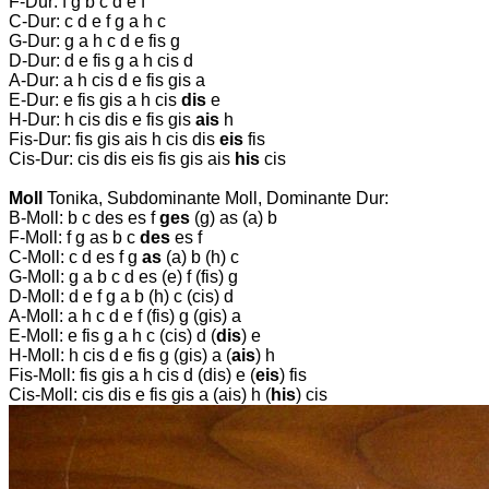
F-Dur: f g b c d e f
C-Dur: c d e f g a h c
G-Dur: g a h c d e fis g
D-Dur: d e fis g a h cis d
A-Dur: a h cis d e fis gis a
E-Dur: e fis gis a h cis
dis
e
H-Dur: h cis dis e fis gis
ais
h
Fis-Dur: fis gis ais h cis dis
eis
fis
Cis-Dur: cis dis eis fis gis ais
his
cis
Moll
Tonika, Subdominante Moll, Dominante Dur:
B-Moll: b c des es f
ges
(g) as (a) b
F-Moll: f g as b c
des
es f
C-Moll: c d es f g
as
(a) b (h) c
G-Moll: g a b c d es (e) f (fis) g
D-Moll: d e f g a b (h) c (cis) d
A-Moll: a h c d e f (fis) g (gis) a
E-Moll: e fis g a h c (cis) d (
dis
) e
H-Moll: h cis d e fis g (gis) a (
ais
) h
Fis-Moll: fis gis a h cis d (dis) e (
eis
) fis
Cis-Moll: cis dis e fis gis a (ais) h (
his
) cis