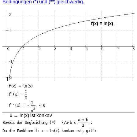
Bedingungen (*) und (**) gleichwertig.
   f(x) = ln(x)   

           1

   f'(x) = -

           x

              1

   f''(x) = - ——  < 0

               2

x → ln(x) ist konkav
                               ———   a + b

Beweis der Ungleichung (*)   \/a·b ≤ ————— :

                                       2

Da die Funktion f: x → ln(x) konkav ist, gilt:
