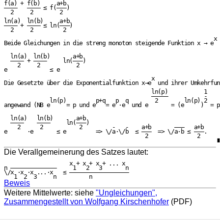
f(a) + f(b)     a+b

————   ———— ≤ f(———)

  2     2        2

ln(a)  ln(b)     a+b

———— + ———— ≤ ln(———)

  2     2         2

                                                                x

Beide Gleichungen in die streng monoton steigende Funktion x → e  
  ln(a)  ln(b)       a+b

  ———— + ————     ln(———)

    2     2           2

e             ≤ e

                                             x

Die Gesetzte über die Exponentialfunktion x→e  und ihrer Umkehrfun
                                             ln(p)           1    
                                             —————           -    
              ln(p)         p+q   p  q        2        ln(p) 2    
angewand (NB e     = p und e   = e ·e  und e       = (e     )  = p
  ln(a)   ln(b)       a+b

  ————    ————     ln(———)

    2      2           2         -   -    a+b       ———   a+b

e      ·e       ≤ e         => \/a·\/b  ≤ ———  => \/a·b ≤ ———.

                                           2               2

                                                                 ∎

Die Verallgemeinerung des Satzes lautet:
                    x + x + x + ... x

n ——————————————     1   2   3       n

\/x ·x ·x ...·x   ≤ ——————————————————

Beweis
Weitere Mittelwerte: siehe
"Ungleichungen",
Zusammengestellt von Wolfgang Kirschenhofer
(PDF)