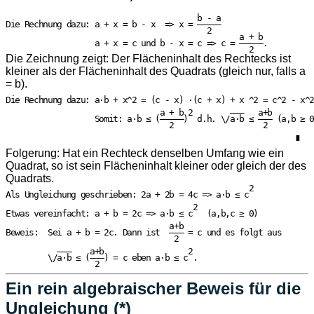
                                         b - a

Die Rechnung dazu: a + x = b - x  => x = —————

                                           2

                                                  a + b

                   a + x = c und b - x = c => c = —————.

Die Zeichnung zeigt: Der Flächeninhalt des Rechtecks ist
kleiner als der Flächeninhalt des Quadrats (gleich nur, falls a
= b).
Die Rechnung dazu: a·b + x^2 = (c - x) ·(c + x) + x ^2 = c^2 - x^2
                                 a + b 2        ———   a+b

                   Somit: a·b ≤ (—————)  d.h. \/a·b ≤ ——— (a,b ≥ 0
                                   2                   2

                                                              ∎

Folgerung: Hat ein Rechteck denselben Umfang wie ein
Quadrat, so ist sein Flächeninhalt kleiner oder gleich der des
Quadrats.
                                                    2

Als Ungleichung geschrieben: 2a + 2b = 4c => a·b ≤ c

                                        2

Etwas vereinfacht: a + b = 2c => a·b ≤ c   (a,b,c ≥ 0)

                                   a+b

Beweis:  Sei a + b = 2c. Dann ist  ——— = c und es folgt aus

                                    2

           ———    a+b                  2

         \/a·b ≤ (———) = c eben a·b ≤ c .

                   2

Ein rein algebraischer Beweis für die
Ungleichung (*)