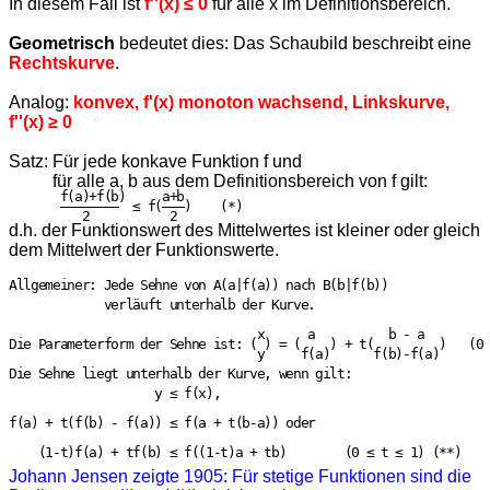
In diesem Fall ist
f''(x) ≤ 0
für alle x im Definitionsbereich.
Geometrisch
bedeutet dies: Das Schaubild beschreibt eine
Rechtskurve
.
Analog:
konvex, f'(x) monoton wachsend, Linkskurve,
f''(x) ≥ 0
Satz: Für jede konkave Funktion f und
für alle a, b aus dem Definitionsbereich von f gilt:
       f(a)+f(b)     a+b

       ————————  ≤ f(———)    (*)

d.h. der Funktionswert des Mittelwertes ist kleiner oder gleich
dem Mittelwert der Funktionswerte.
Allgemeiner: Jede Sehne von A(a|f(a)) nach B(b|f(b))

             verläuft unterhalb der Kurve.

                                  x      a          b - a

Die Parameterform der Sehne ist: ( ) = (    ) + t(         )   (0 
                                  y     f(a)      f(b)-f(a)

Die Sehne liegt unterhalb der Kurve, wenn gilt:

                    y ≤ f(x),

f(a) + t(f(b) - f(a)) ≤ f(a + t(b-a)) oder

    (1-t)f(a) + tf(b) ≤ f((1-t)a + tb)        (0 ≤ t ≤ 1) (**)

Johann Jensen zeigte 1905: Für stetige Funktionen sind die