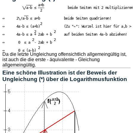
            ———   a+b

          \/a·b ≤ ———            beide Seiten mit 2 multiplizieren
                   2

           ——

⇔      2\/a·b ≤ a+b            beide Seiten quadrieren!

                   2

⇔      4a·b ≤ (a+b)            (Zu "⇐": Wurzel ist hier für a,b > 
                2         2

⇔      4a·b ≤ a + 2ab + b      auf beiden Seiten 4a·b abziehen!

               2          2

⇔       0  ≤ a  - 2ab + b

                  2

Da die letzte Ungleichung offensichtlich allgemeingültig ist,
ist auch die die erste - äquivalente - Gleichung
allgemeingültig.
Eine schöne Illustration ist der Beweis der
Ungleichung (*) über die Logarithmusfunktion