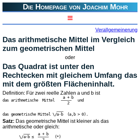
Die Homepage von Joachim Mohr
≡
Verallgemeinerung
Das arithmetische Mittel im Vergleich
zum geometrischen Mittel
oder
Das Quadrat ist unter den
Rechtecken mit gleichem Umfang das
mit dem größten Flächeninhalt.
Definition: Für zwei reelle Zahlen a und b ist
                             a + b

das arithmetische  Mittel   —————   und

                               2

                          ———

das geometrische Mittel \/a·b  (a,b > 0).

Satz:
Das geometrische Mittel ist kleiner als das
arithmetische oder gleich:
          ———    a + b

        \/a·b ≤  —————   (*)
