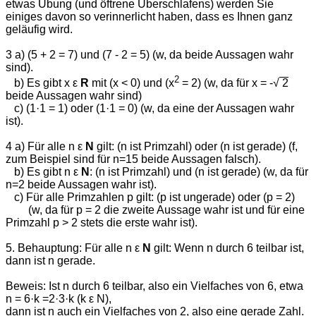
etwas Übung (und öftrene Überschlafens) werden Sie
einiges davon so verinnerlicht haben, dass es Ihnen ganz
geläufig wird.
3 a) (5 + 2 = 7) und (7 - 2 = 5) (w, da beide Aussagen wahr
sind).
2
b) Es gibt x ε
R
mit (x < 0) und (x
= 2) (w, da für x = -√
2
beide Aussagen wahr sind)
c) (1·1 = 1) oder (1·1 = 0) (w, da eine der Aussagen wahr
ist).
4 a) Für alle n ε
N
gilt: (n ist Primzahl) oder (n ist gerade) (f,
zum Beispiel sind für n=15 beide Aussagen falsch).
b) Es gibt n ε
N
: (n ist Primzahl) und (n ist gerade) (w, da für
n=2 beide Aussagen wahr ist).
c) Für alle Primzahlen p gilt: (p ist ungerade) oder (p = 2)
(w, da für p = 2 die zweite Aussage wahr ist und für eine
Primzahl p > 2 stets die erste wahr ist).
5. Behauptung: Für alle n ε
N
gilt: Wenn n durch 6 teilbar ist,
dann ist n gerade.
Beweis: Ist n durch 6 teilbar, also ein Vielfaches von 6, etwa
n = 6·k =2·3·k (k ε
N
),
dann ist n auch ein Vielfaches von 2, also eine gerade Zahl.