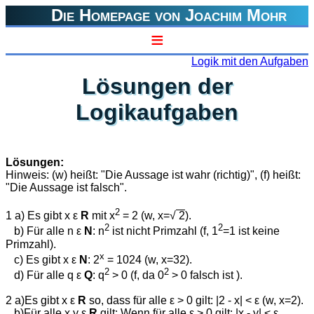
Die Homepage von Joachim Mohr
≡
Logik mit den Aufgaben
Lösungen der
Logikaufgaben
Lösungen:
Hinweis: (w) heißt: "Die Aussage ist wahr (richtig)", (f) heißt:
"Die Aussage ist falsch".
2
1 a) Es gibt x ε
R
mit x
= 2 (w, x=√
2
).
2
2
b) Für alle n ε
N
: n
ist nicht Primzahl (f, 1
=1 ist keine
Primzahl).
x
c) Es gibt x ε
N
: 2
= 1024 (w, x=32).
2
2
d) Für alle q ε
Q
: q
> 0 (f, da 0
> 0 falsch ist ).
2 a)Es gibt x ε
R
so, dass für alle ε > 0 gilt: |2 - x| < ε (w, x=2).
b)Für alle x,y ε
R
gilt: Wenn für alle ε > 0 gilt: |x - y| < ε,