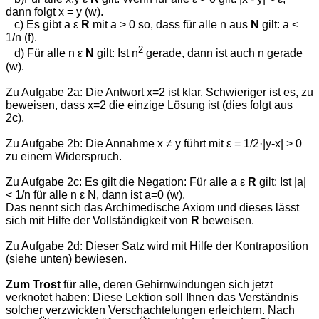
dann folgt x = y (w).
c) Es gibt a ε
R
mit a > 0 so, dass für alle n aus
N
gilt: a <
1/n (f).
2
d) Für alle n ε
N
gilt: Ist n
gerade, dann ist auch n gerade
(w).
Zu Aufgabe 2a: Die Antwort x=2 ist klar. Schwieriger ist es, zu
beweisen, dass x=2 die einzige Lösung ist (dies folgt aus
2c).
Zu Aufgabe 2b: Die Annahme x ≠ y führt mit ε = 1/2·|y-x| > 0
zu einem Widerspruch.
Zu Aufgabe 2c: Es gilt die Negation: Für alle a ε
R
gilt: Ist |a|
< 1/n für alle n ε N, dann ist a=0 (w).
Das nennt sich das Archimedische Axiom und dieses lässt
sich mit Hilfe der Vollständigkeit von
R
beweisen.
Zu Aufgabe 2d: Dieser Satz wird mit Hilfe der Kontraposition
(siehe unten) bewiesen.
Zum Trost
für alle, deren Gehirnwindungen sich jetzt
verknotet haben: Diese Lektion soll Ihnen das Verständnis
solcher verzwickten Verschachtelungen erleichtern. Nach