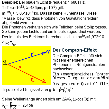
Beispiel:
Bei blauem Licht (Frequenz f=688THz,
12
-9
T=Tera=10
, λ=436pm, p=10
) gilt:
hf
-36
m=
/
=5,06*10
kg. Das ist keine Ruhemasse. Diese
2
c
"Masse" bewirkt, dass Photonen von Gravitationsfeldern
abgelenkt werden.
Die Photonen verhalten sich wie Teilchen beim Stoßprozess.
So kann jedem Lichtquant ein Impuls zugeordnet werden.
h
-
Der Impuls des Elektrons berechnet sich zu p=
/
=1,972*10
λ
29
m
kg
/
.
s
Der Compton-Effekt
Q'
p'
Der Compton-Effekt läßt sich
mit sehr energiereichen
Q
β
→
—
—
—
—
Photonen mit Röntgenstrahlen
α
nachweisen.
                            
Ein (energiereiches) Röntgen
                            
Dieses fliegt unter dem Wink
p'
                            
                            
e
Das gestreute Quant Q' flieg
                            → →  →

Impulserhaltungssatz ergibt p=p'+p'

Seine Wellenlänge ändert sich um Δλ=λ
(1-cos(β)) mit
c
    h

λ = ——— = 2,4pm

 C  m c
