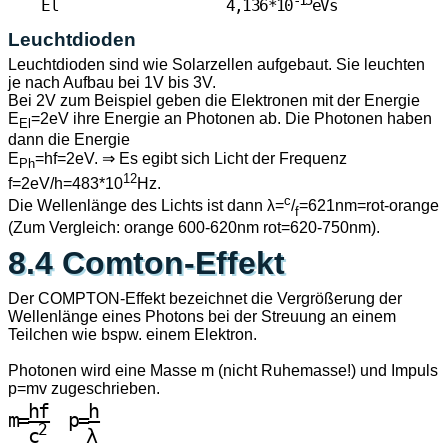
    El                    4,136*10
eVs   

Leuchtdioden
Leuchtdioden sind wie Solarzellen aufgebaut. Sie leuchten
je nach Aufbau bei 1V bis 3V.
Bei 2V zum Beispiel geben die Elektronen mit der Energie
E
=2eV ihre Energie an Photonen ab. Die Photonen haben
El
dann die Energie
E
=hf=2eV. ⇒ Es egibt sich Licht der Frequenz
Ph
12
f=2eV/h=483*10
Hz.
c
Die Wellenlänge des Lichts ist dann λ=
/
=621nm=rot-orange
f
(Zum Vergleich: orange 600-620nm rot=620-750nm).
8.4 Comton-Effekt
Der COMPTON-Effekt bezeichnet die Vergrößerung der
Wellenlänge eines Photons bei der Streuung an einem
Teilchen wie bspw. einem Elektron.
Photonen wird eine Masse m (nicht Ruhemasse!) und Impuls
p=mv zugeschrieben.
  hf    h

m=——  p=—

2
  c
    λ
