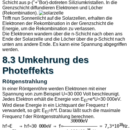
Schicht aus p-("+"Bor)-dotireten Siliziumkristallen. In die
Grenzschicht diffundieren Elektronen und Löcher
(Rekombination).
Trifft nun Sonnenlicht auf die Solarzellen, erhalten die
Elektronen der Rekombination in der Grenzschicht die
Energie, um die Rekombination zu verlassen.
Die Elektronen wandern über die n-Schicht nach oben ans
Ende der Solarzelle und die Löcher über die p-Schicht nach
unten ans andere Ende. Es kann eine Spannung abgegriffen
werden.
8.3 Umkehrung des
Photeffekts
Rötgenstrahlung
In einer Röntgenröhre werden Elektronen mit einer
Spannung von zum Beispiel U=30 000 Volt beschleunigt.
Jedes Elektron erhält die Energie von E
=e*U=30 000eV.
El
Wird diese Energie in ein Lichtquant der Frequenz f
verwandelt, so gilt: E
=h*f. Darau läßt such die maximale
El
Frequenz f der Röntgenstrahlung berechnen.
                            30000eV

18
hf=E   ⇒ hf=30 000eV ⇒ f=—————————————— = 7,3*10
Hz.

-15