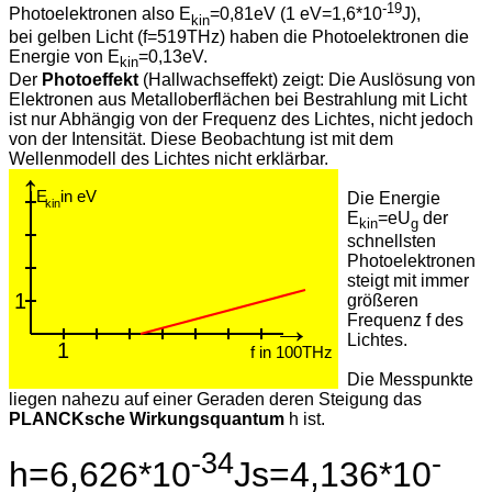
-19
Photoelektronen also E
=0,81eV (1 eV=1,6*10
J),
kin
bei gelben Licht (f=519THz) haben die Photoelektronen die
Energie von E
=0,13eV.
kin
Der
Photoeffekt
(Hallwachseffekt) zeigt: Die Auslösung von
Elektronen aus Metalloberflächen bei Bestrahlung mit Licht
ist nur Abhängig von der Frequenz des Lichtes, nicht jedoch
von der Intensität. Diese Beobachtung ist mit dem
Wellenmodell des Lichtes nicht erklärbar.
↑
E in eV
Die Energie
kin
E
=eU
der
kin
g
schnellsten
Photoelektronen
steigt mit immer
1
größeren
→
Frequenz f des
Lichtes.
1
f in 100THz
Die Messpunkte
liegen nahezu auf einer Geraden deren Steigung das
PLANCKsche Wirkungsquantum
h ist.
-34
-
h=6,626*10
Js=4,136*10