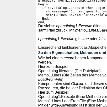
procedure TForm1.Button2Click(Sender
begin

  if savedialog1.Execute then Begin

    showmessage('Du hast gewählt:'+s
    memo1.Lines.SaveToFile(savedialo
  End;

Du siehst:
opendialog1.Execute
öffnet e
samt Pfad zurück. Mit
memo1.Lines.SaveT
opendialog1.Execute
gibt
true
oder
false
Ensprechend funktioniert das Abspeiche
Zu den Eigenschaften, Methoden und 
Wie bei einem
record
haben Komponente
werden.
Hier zum Beispiel
Opendialog.filename (Der Dateipfad)
Memo1.Lines (Die Zeilen des Memos vom 
LoadFromFil
e)
Komponenten sind
Objekte
und diesen s
Prozeduren, die bei der Definition des 
Hier zum Beispiel:
Opendialog1.Execute (Eine Methode vo
Memo1.Lines.LoadFromFile (Eine Methode
Mit der
with
-Anweisung lässt sich der Qu