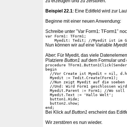
zu erzeugen und zu zerstören.
Beispiel 22.1
: Eine Editfeld wird zur Lau
Beginne mit einer neuen Anwendung:
Schreibe unter "Var Form1: TForm1" noch
var Form1: TForm1;

Nun können wir auf eine Variable
Myedit
Aber: Für Myedit, das viele Datenelement
Platziere
Button1
auf dem Formular und 
procedure TForm1.Button1Click(Sender
begin

  //Vor Create ist Myedit = nil, d.h
  Myedit := Tedit.Create(Form1);

  //Nun zeigt Myedit auf die soeben 
  //Und: Wird Form1 geschlossen wird
  Myedit.Parent := Form1; //Wo soll 
  Myedit.Text := 'Hallo Welt';

  button1.Hide;

  button2.show;

Bei Klick auf
Button1
erscheint das Editf
Wir zerstören es nun wieder.