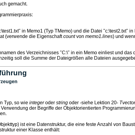
uch gemacht.
grammierpraxis:
\test1.txt" in Memo1 (Typ TMemo) und die Datei "c:\test2.txt" in
at (verwende die Eigenschaft
count
von
memo1.lines
) und wenn
nnamen des Verzeichnisses "C:\" in ein Memo einliest und das 
chzeitig soll die Summe der Dateigrößen alle Dateien ausgegeb
führung
erzeugen
n Typ, so wie
integer
oder
string
oder -siehe Lektion 20-
Tvecto
 Verwendung der Begriffe der Objektorientierten Programmierung 
en.
jekttyp) ist eine Datenstruktur, die eine feste Anzahl von Baust
struktur einer Klasse enthält: