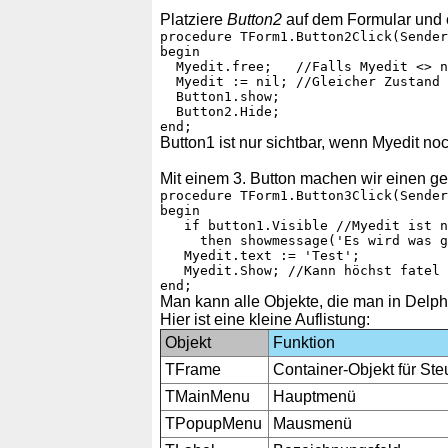
Platziere
Button2
auf dem Formular und 
procedure TForm1.Button2Click(Sender
begin

  Myedit.free;   //Falls Myedit <> n
  Myedit := nil; //Gleicher Zustand 
  Button1.show;

  Button2.Hide;

Button1 ist nur sichtbar, wenn Myedit n
Mit einem 3. Button machen wir einen ge
procedure TForm1.Button3Click(Sender
begin

   if button1.Visible //Myedit ist n
     then showmessage('Es wird was g
   Myedit.text := 'Test';

   Myedit.Show; //Kann höchst fatel 
Man kann alle Objekte, die man in Delphi
Hier ist eine kleine Auflistung:
Objekt
Funktion
TFrame
Container-Objekt für St
TMainMenu
Hauptmenü
TPopupMenu
Mausmenü