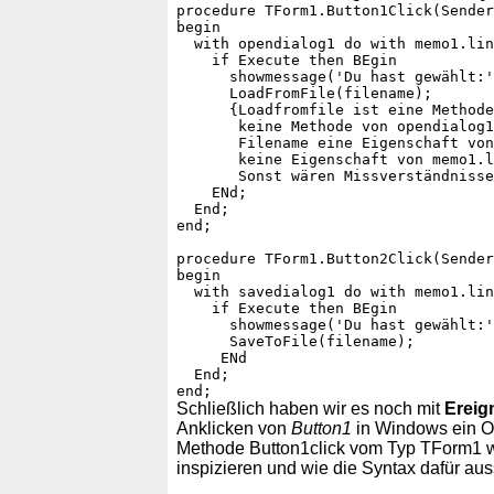
procedure TForm1.Button1Click(Sender
begin

  with opendialog1 do with memo1.lin
    if Execute then BEgin

      showmessage('Du hast gewählt:'
      LoadFromFile(filename);

      {Loadfromfile ist eine Methode
       keine Methode von opendialog1
       Filename eine Eigenschaft von
       keine Eigenschaft von memo1.l
       Sonst wären Missverständnisse
    ENd;

  End;

end;

procedure TForm1.Button2Click(Sender
begin

  with savedialog1 do with memo1.lin
    if Execute then BEgin

      showmessage('Du hast gewählt:'
      SaveToFile(filename);

     ENd

  End;

Schließlich haben wir es noch mit
Ereig
Anklicken von
Button1
in Windows ein On
Methode Button1click vom Typ TForm1 wir
inspizieren und wie die Syntax dafür auss