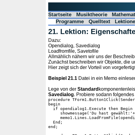
Startseite
Musiktheorie
Mathemat
Programme
Quelltext
Lektion
21. Lektion: Eigenschaf
Dazu:
Opendialog, Savedialog
Loadfromfile, Savetofile
Allmählich nähern wir uns der Beschrei
Zunächst beschreiben wir Objekte, die
Hier zeigt sich der Vorteil von vorgefert
Beispiel 21.1
Datei in ein Memo einlese
Lege von der
Standard
komponentenleis
Savedialog
. Probiere sodann folgende
procedure TForm1.Button1Click(Sender
begin

  if opendialog1.Execute then Begin

     showmessage('Du hast gewählt:'+
     memo1.Lines.LoadFromFile(opendi
  End;

end;
