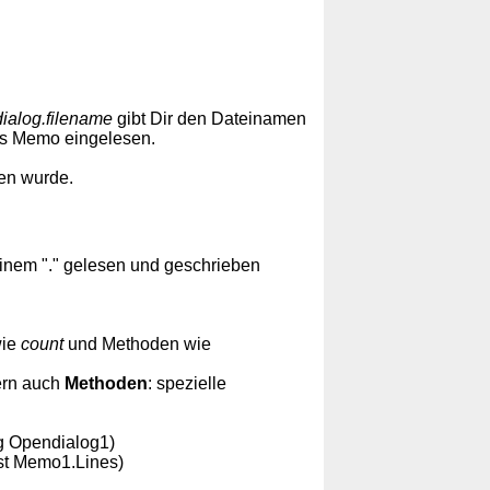
ialog.filename
gibt Dir den Dateinamen
as Memo eingelesen.
en wurde.
inem "." gelesen und geschrieben
wie
count
und Methoden wie
rn auch
Methoden
: spezielle
g Opendialog1)
ist Memo1.Lines)