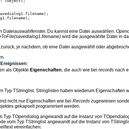
: TObject);

avedialog1.filename);

g1.filename);

in Dateiauswahlfenster. Du kannst eine Datei auswählen.
Opend
oFile(savedialog1.filename)
wird die ausgewählte Datei in d
zurück, je nachdem, ob eine Datei ausgewählt oder abgebroch
rn.
Ereignissen:
n als Objekte
Eigenschaften
, die auch wie bei
records
nach e
Typ TStringlist. Stringlisten haben wiederum Eigenschaften 
ind nicht nur Eigenschaften wie bei
Records
zugewiesen sonde
Objektes gekapselt programmiert werden.
m Typ TOpendialog angewandt auf die Instanz von TOpendialo
 vom Typ TStringlist angewandt auf die Instanz von TStringl
elltext vereinfachen: