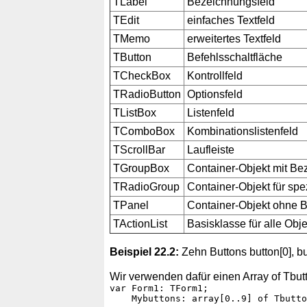
TLabel
Bezeichnungsfeld
TEdit
einfaches Textfeld
TMemo
erweitertes Textfeld
TButton
Befehlsschaltfläche
TCheckBox
Kontrollfeld
TRadioButton
Optionsfeld
TListBox
Listenfeld
TComboBox
Kombinationslistenfeld
TScrollBar
Laufleiste
TGroupBox
Container-Objekt mit B
TRadioGroup
Container-Objekt für spe
TPanel
Container-Objekt ohne 
TActionList
Basisklasse für alle Obj
Beispiel 22.2:
Zehn Buttons button[0], but
Wir verwenden dafür einen Array of Tbutt
var Form1: TForm1;

    Mybuttons: array[0..9] of Tbutto