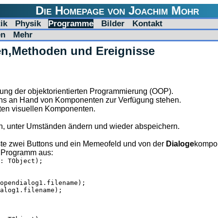
Die Homepage von Joachim Mohr
ik
Physik
Programme
Bilder
Kontakt
en
Mehr
ten,Methoden und Ereignisse
bung der objektorientierten Programmierung (OOP).
 uns an Hand von Komponenten zur Verfügung stehen.
igten visuellen Komponenten.
n, unter Umständen ändern und wieder abspeichern.
te zwei Buttons und ein Memeofeld und von der
Dialoge
kompon
s Programm aus:
: TObject);

opendialog1.filename);

alog1.filename);
