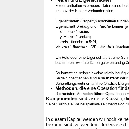
Felder
und
Eigenschaften
Felder enthalten wie
record
Daten eines best
Instanz der Klasse vorhanden sind.
Eigenschaften (Property) erscheinen für de
Eigenschaft
Umfang
und
Flaeche
können ja 
x := kreis1.radius;
y := kreis1.umfang;
kreis1.flaeche := 5*Pi;
Mit kreis1.flaeche := 5*Pi wird, falls über
Ein Feld oder eine Eigenschaft ist eine Sch
bestimmen, wie ihre Daten gelesen und geä
So kommt es beispielsweise relativ häufig v
Beide Schaltflächen sind eine
Instanz
der
K
Behandlungsroutinen an ihre OnClick-Ereigni
Methoden
, die eine Operation für 
Die meisten Methoden führen Operationen m
Komponenten
sind visuelle Klassen, di
Selbst wenn sie wie beispielsweise
Opendialog
fü
In diesem Kapitel werden wir noch keine
bekannt sind, verwenden. Der erste Schri