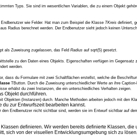
immten Typs. Sie sind im wesentlichen Variablen, die zu einem Objekt gehören
n Endbenutzer wie Felder. Hat man zum Beispiel die Klasse
TKreis
definiert, 
aus Radius berechnet werden. Der Endbenutzer sieht jedoch keinen Unterschi
haupt als Zuweisung zugelassen, das Feld
Radius
auf sqrt(5) gesetzt.
nittstelle zu den Daten eines Objekts. Eigenschaften verfügen im Gegensatz z
ndert werden.
or, dass du Formulare mit zwei Schaltflächen erstellst, welche die Beschrift
lasse
TButton. Durch die Zuweisung unterschiedlicher Werte an ihre Caption-
sse erhälst du zwei Instanzen, die ein unterschiedliches Verhalten zeigen.
das Objekt durchführen.
it Objekten (Instanzen) durch. Manche Methoden arbeiten jedoch mit den Kla
e du zur Entwurfszeit bearbeiten kannst.
r den Endbenutzer nicht sichtbar sind, werden sie im Entwurf sichtbar auf dem
 Klassen definieren. Wir werden bereits definierte Klassen, di
tt, sich von der visuellen Entwicklungsumgebung sich zu lösen, 