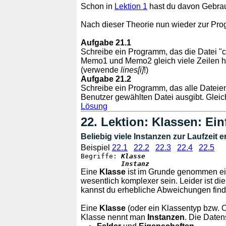
Schon in
Lektion 1
hast du davon Gebra
Nach dieser Theorie nun wieder zur Pro
Aufgabe 21.1
Schreibe ein Programm, das die Datei "c:
Memo1 und Memo2 gleich viele Zeilen h
(verwende
lines[i]
!)
Aufgabe 21.2
Schreibe ein Programm, das alle Dateie
Benutzer gewählten Datei ausgibt. Glei
Lösung
22. Lektion:
Klassen: Ein
Beliebig viele Instanzen zur Laufzeit 
Beispiel
22.1
22.2
22.3
22.4
22.5
Begriffe: 
Klasse
Instanz
Eine
Klasse
ist im Grunde genommen ei
wesentlich komplexer sein. Leider ist die
kannst du erhebliche Abweichungen find
Eine
Klasse
(oder ein Klassentyp bzw. Ob
Klasse nennt man
Instanzen
. Die Daten