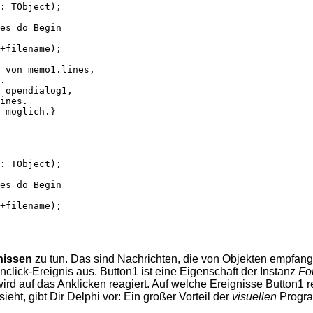
: TObject);

es do Begin

+filename);

 von memo1.lines,

.

 opendialog1,

ines.

 möglich.}

: TObject);

es do Begin

+filename);

nissen
zu tun. Das sind Nachrichten, die von Objekten empfang
click-Ereignis aus. Button1 ist eine Eigenschaft der Instanz
Fo
d auf das Anklicken reagiert. Auf welche Ereignisse Button1 re
ieht, gibt Dir Delphi vor: Ein großer Vorteil der
visuellen
Progr