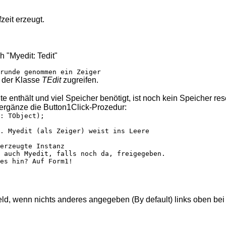
fzeit erzeugt.
 "Myedit: Tedit"
der Klasse
TEdit
zugreifen.
e enthält und viel Speicher benötigt, ist noch kein Speicher res
ergänze die Button1Click-Prozedur:
: TObject);

. Myedit (als Zeiger) weist ins Leere

erzeugte Instanz

 auch Myedit, falls noch da, freigegeben.

es hin? Auf Form1!

eld, wenn nichts anderes angegeben (By default) links oben be