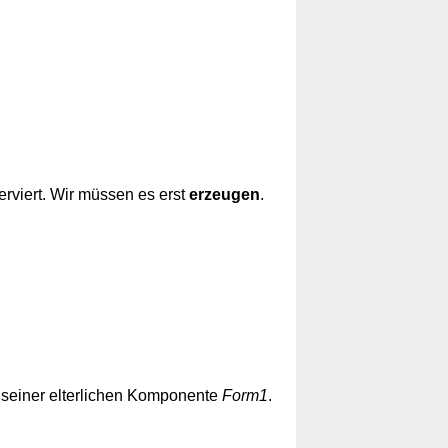
erviert. Wir müssen es erst
erzeugen
.
i seiner elterlichen Komponente
Form1
.