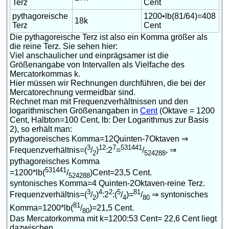
Terz
Cent
pythagoreische
1200•lb(81/64)=408
18k
Terz
Cent
Die pythagoreische Terz ist also ein Komma größer als
die reine Terz. Sie sehen hier:
Viel anschaulicher und einprägsamer ist die
Größenangabe von Intervallen als Vielfache des
Mercatorkommas k.
Hier müssen wir Rechnungen durchführen, die bei der
Mercatorechnung vermeidbar sind.
Rechnet man mit Frequenzverhältnissen und den
logarithmischen Größenangaben in
Cent
(Oktave = 1200
Cent, Halbton=100 Cent, lb: Der Logarithmus zur Basis
2), so erhält man:
pythagoreisches Komma=12Quinten-7Oktaven ⇒
3
12
7
531441
Frequenzverhältnis=(
/
)
:2
=
/
, ⇒
2
524288
pythagoreisches Komma
531441
=1200*lb(
/
)Cent=23,5 Cent.
524288
syntonisches Komma=4 Quinten-2Oktaven-reine Terz.
3
4
2
5
81
Frequenzverhältnis=(
/
)
:2
:(
/
)=
/
⇒ syntonisches
2
4
80
81
Komma=1200*lb(
/
)=21,5 Cent.
80
Das Mercatorkomma mit k=1200:53 Cent= 22,6 Cent liegt
dazwischen.