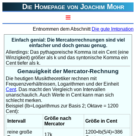
Die Homepage von Joachim Mohr
≡
Entnommen dem Abschnitt
Die gute Imtonation
Einfach genial: Die Mercatorrechnungen sind viel
einfacher und doch genau genug.
Allerdings: Das pythagoreische Komma ist ein Cent (eine
Winzigkeit) größer als k und das syntonische Komma ein
Cent tiefer als k.
Genauigkeit der Mercator-Rechnung
Die heutigen Musiktheoretiker rechnen mit
Frequenzverhältnissen, Logarithmen und der Einheit
Cent
. Das macht den Vergleich von Intervallen
unanschaulich. Auch Werte in Cent kann man sich
schlecht merken.
Beispiel (lb=Logarithmus zur Basis 2; Oktave = 1200
Cent):
Größe nach
Intervall
Größe in Cent
Mercator
reine große
1200•lb(5/4)=386
17k