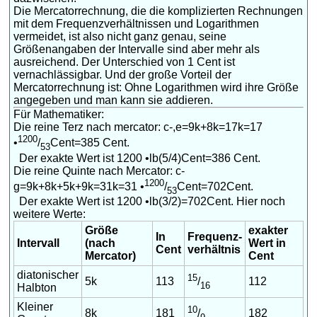
Die Mercatorrechnung, die die komplizierten Rechnungen
mit dem Frequenzverhältnissen und Logarithmen
vermeidet, ist also nicht ganz genau, seine
Größenangaben der Intervalle sind aber mehr als
ausreichend. Der Unterschied von 1 Cent ist
vernachlässigbar. Und der große Vorteil der
Mercatorrechnung ist: Ohne Logarithmen wird ihre Größe
angegeben und man kann sie addieren.
Für Mathematiker:
Die reine Terz nach mercator: c-,e=9k+8k=17k=17
1200
•
/
Cent=385 Cent.
53
Der exakte Wert ist 1200 •lb(5/4)Cent=386 Cent.
Die reine Quinte nach Mercator: c-
1200
g=9k+8k+5k+9k=31k=31 •
/
Cent=702Cent.
53
Der exakte Wert ist 1200 •lb(3/2)=702Cent. Hier noch
weitere Werte:
Größe
exakter
In
Frequenz­
Intervall
(nach
Wert in
Cent
verhältnis
Mercator)
Cent
diatonischer
15
5k
113
112
/
16
Halbton
Kleiner
10
8k
181
182
/