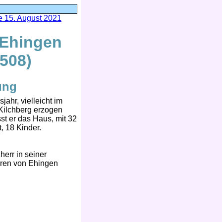
 15. August 2021
 Ehingen
508)
ung
jahr, vielleicht im
 Kilchberg erzogen
sst er das Haus, mit 32
t, 18 Kinder.
herr in seiner
rren von Ehingen