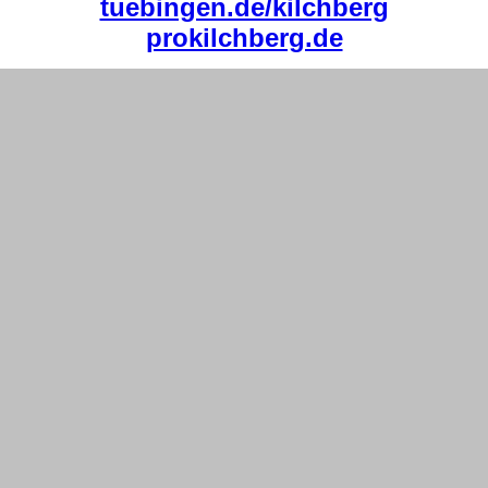
tuebingen.de/kilchberg
prokilchberg.de