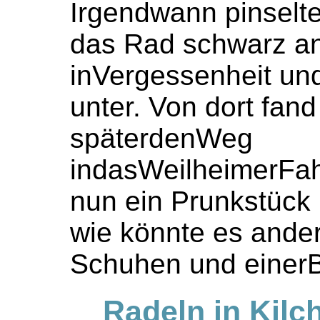
Irgendwann pinselt
das Rad schwarz an
inVergessenheit un
unter. Von dort fan
späterdenWeg
indasWeilheimerFah
nun ein Prunkstück 
wie könnte es ander
Schuhen und einerB
Radeln in Kilc